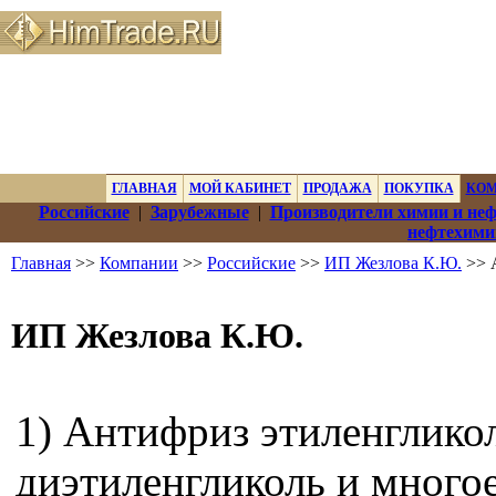
ГЛАВНАЯ
МОЙ КАБИНЕТ
ПРОДАЖА
ПОКУПКА
КО
Российские
|
Зарубежные
|
Производители химии и не
нефтехими
Главная
>>
Компании
>>
Российские
>>
ИП Жезлова К.Ю.
>> 
ИП Жезлова К.Ю.
1) Антифриз этиленглико
диэтиленгликоль и много