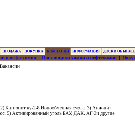
ПРОДАЖА
ПОКУПКА
КОМПАНИИ
ИНФОРМАЦИЯ
ДОСКИ ОБЪЯВЛ
ии и нефтехимии
|
Поставщики химии и нефтехимии
|
Покуп
Вакансии
 2) Катионит ку-2-8 Ионообменная смола 3) Анионит
ос. 5) Активированный уголь БАУ, ДАК, АГ-3и другие