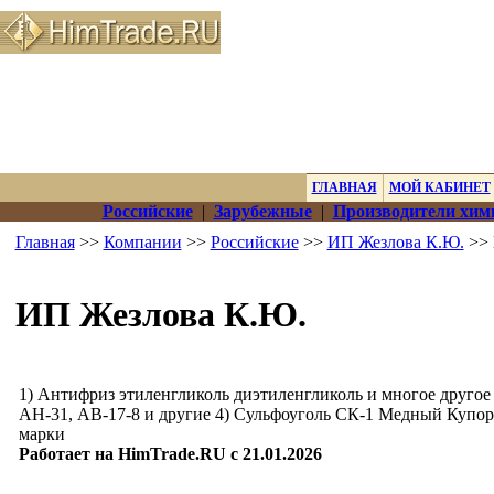
ГЛАВНАЯ
МОЙ КАБИНЕТ
Российские
|
Зарубежные
|
Производители хим
Главная
>>
Компании
>>
Российские
>>
ИП Жезлова К.Ю.
>> 
ИП Жезлова К.Ю.
1) Антифриз этиленгликоль диэтиленгликоль и многое другое
АН-31, АВ-17-8 и другие 4) Сульфоуголь СК-1 Медный Купор
марки
Работает на HimTrade.RU с 21.01.2026