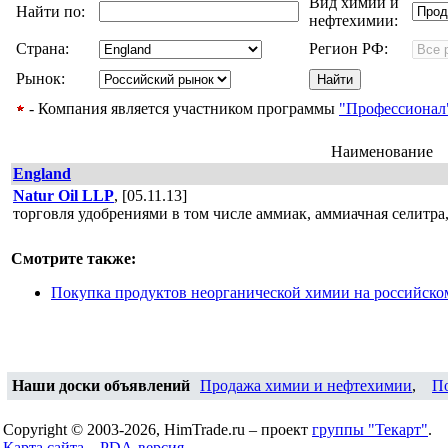
Вид химии и
Найти по:
нефтехимии:
Страна:
Регион РФ:
Рынок:
- Компания является участником программы
"Профессионал
Наименование
England
Natur Oil LLP
, [05.11.13]
торговля удобрениями в том числе аммиак, аммиачная селитра
Смотрите также:
Покупка продуктов неорганической химии на российско
Наши доски объявлений
Продажа химии и нефтехимии
,
П
Copyright © 2003-2026, HimTrade.ru – проект
группы "Текарт"
.
Карта сайта...
PDA-версия...