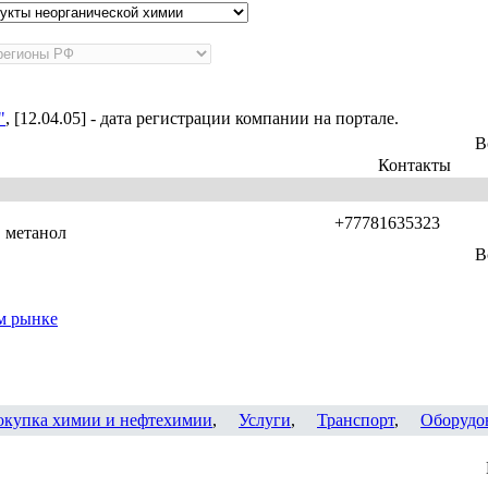
"
, [12.04.05] - дата регистрации компании на портале.
В
Контакты
+77781635323
, метанол
В
м рынке
окупка химии и нефтехимии
,
Услуги
,
Транспорт
,
Оборудо