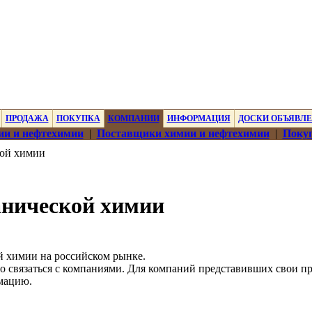
ПРОДАЖА
ПОКУПКА
КОМПАНИИ
ИНФОРМАЦИЯ
ДОСКИ ОБЪЯВЛ
ии и нефтехимии
|
Поставщики химии и нефтехимии
|
Покуп
кой химии
анической химии
й химии на российском рынке.
о связаться с компаниями. Для компаний представивших свои п
мацию.