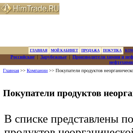
ГЛАВНАЯ
МОЙ КАБИНЕТ
ПРОДАЖА
ПОКУПКА
КО
Российские
|
Зарубежные
|
Производители химии и не
нефтехими
Главная
>>
Компании
>> Покупатели продуктов неорганическ
Покупатели продуктов неорг
В списке представлены п
продуктов неорганическо