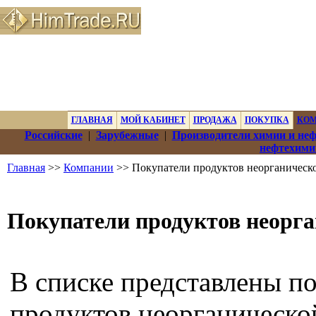
ГЛАВНАЯ
МОЙ КАБИНЕТ
ПРОДАЖА
ПОКУПКА
КО
Российские
|
Зарубежные
|
Производители химии и не
нефтехими
Главная
>>
Компании
>> Покупатели продуктов неорганическ
Покупатели продуктов неорг
В списке представлены п
продуктов неорганическо