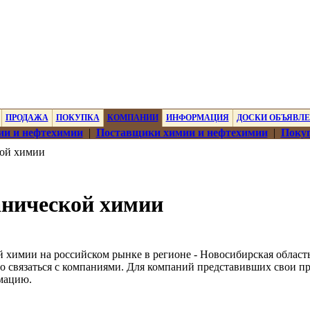
ПРОДАЖА
ПОКУПКА
КОМПАНИИ
ИНФОРМАЦИЯ
ДОСКИ ОБЪЯВЛ
ии и нефтехимии
|
Поставщики химии и нефтехимии
|
Покуп
кой химии
анической химии
 химии на российском рынке в регионе - Новосибирская область
о связаться с компаниями. Для компаний представивших свои п
мацию.