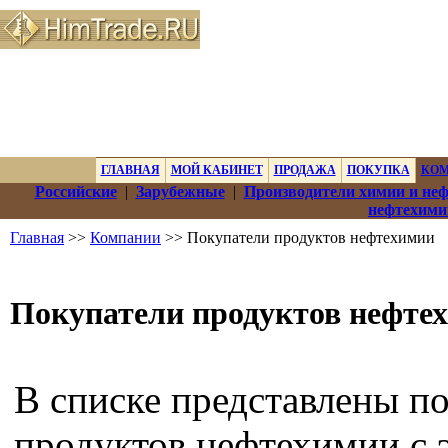
ГЛАВНАЯ
МОЙ КАБИНЕТ
ПРОДАЖА
ПОКУПКА
КО
Российские
|
Зарубежные
|
Производители химии и не
нефтехими
Главная
>>
Компании
>> Покупатели продуктов нефтехимии
Покупатели продуктов нефте
В списке представлены п
продуктов нефтехимии с 