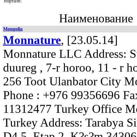
портале.
Наименование
Mongolia
Monnature
, [23.05.14]
Monnature LLC Address: S
duureg , 7-r horoo, 11 - r h
256 Toot Ulanbator City M
Phone : +976 99356696 Fa
11312477 Turkey Office M
Turkey Address: Tarabya Si
D4 5. Etap 2. K?s?m 34306