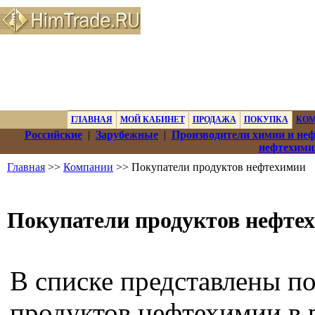
ГЛАВНАЯ
МОЙ КАБИНЕТ
ПРОДАЖА
ПОКУПКА
КО
Российские
|
Зарубежные
|
Производители химии и не
нефтехими
Главная
>>
Компании
>> Покупатели продуктов нефтехимии
Покупатели продуктов нефте
В списке представлены п
продуктов нефтехимии в 