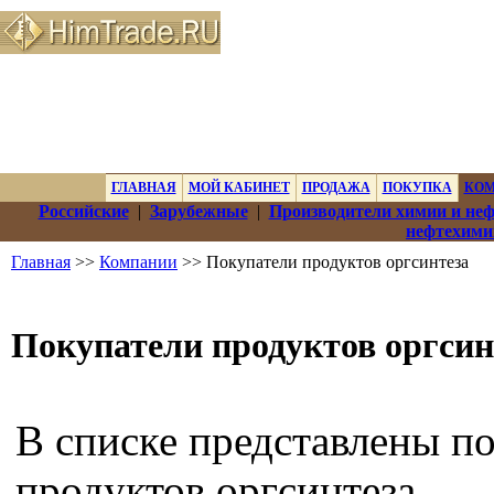
ГЛАВНАЯ
МОЙ КАБИНЕТ
ПРОДАЖА
ПОКУПКА
КО
Российские
|
Зарубежные
|
Производители химии и не
нефтехими
Главная
>>
Компании
>> Покупатели продуктов оргсинтеза
Покупатели продуктов оргсин
В списке представлены п
продуктов оргсинтеза.