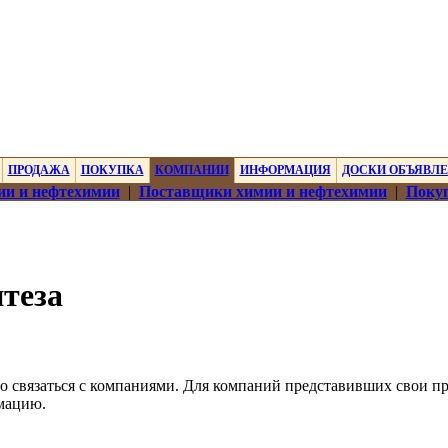
ПРОДАЖА
ПОКУПКА
КОМПАНИИ
ИНФОРМАЦИЯ
ДОСКИ ОБЪЯВЛ
ии и нефтехимии
|
Поставщики химии и нефтехимии
|
Покуп
теза
о связаться с компаниями. Для компаний представивших свои п
мацию.