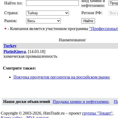
Вид химии и
Найти по:
нефтехимии:
Страна:
Регион РФ:
Рынок:
- Компания является участником программы
"Профессионал
Наименование
Turkey
PlatinKimya
, [14.03.18]
химическая промышленность
Смотрите также:
Покупка продуктов оргсинтеза на российском рынке
Наши доски объявлений
Продажа химии и нефтехимии
,
П
Copyright © 2003-2026, HimTrade.ru – проект
группы "Текарт"
.
Карта сайта...
PDA-версия...