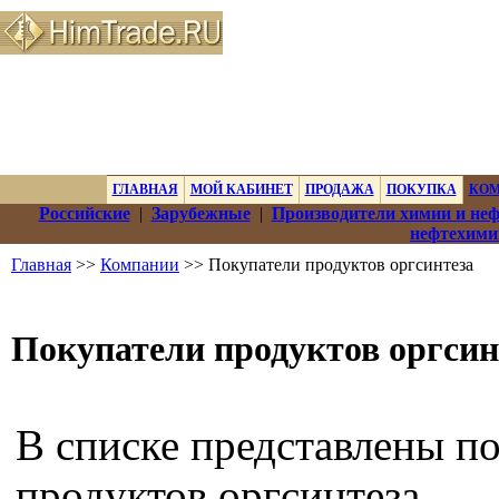
ГЛАВНАЯ
МОЙ КАБИНЕТ
ПРОДАЖА
ПОКУПКА
КО
Российские
|
Зарубежные
|
Производители химии и не
нефтехими
Главная
>>
Компании
>> Покупатели продуктов оргсинтеза
Покупатели продуктов оргсин
В списке представлены п
продуктов оргсинтеза.