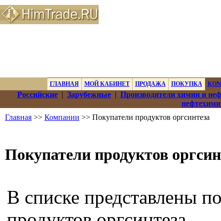
ГЛАВНАЯ
МОЙ КАБИНЕТ
ПРОДАЖА
ПОКУПКА
КО
Российские
|
Зарубежные
|
Производители химии и не
нефтехими
Главная
>>
Компании
>> Покупатели продуктов оргсинтеза
Покупатели продуктов оргсин
В списке представлены п
продуктов оргсинтеза.