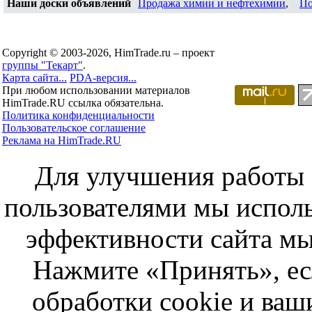
Наши доски объявлений
Продажа химии и нефтехимии
,
По
Copyright © 2003-2026, HimTrade.ru – проект
группы "Текарт"
.
Карта сайта...
PDA-версия...
При любом использовании материалов
HimTrade.RU ссылка обязательна.
Политика конфиденциальности
Пользовательское соглашение
Реклама на HimTrade.RU
Для улучшения работы с
пользователями мы исполь
эффективности сайта мы
Нажмите «Принять», ес
обработки cookie и ва