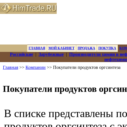
ГЛАВНАЯ
МОЙ КАБИНЕТ
ПРОДАЖА
ПОКУПКА
КО
Российские
|
Зарубежные
|
Производители химии и не
нефтехими
Главная
>>
Компании
>> Покупатели продуктов оргсинтеза
Покупатели продуктов оргсин
В списке представлены п
продуктов оргсинтеза с э