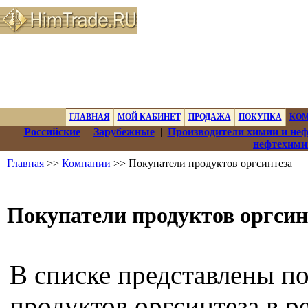
ГЛАВНАЯ
МОЙ КАБИНЕТ
ПРОДАЖА
ПОКУПКА
КО
Российские
|
Зарубежные
|
Производители химии и не
нефтехими
Главная
>>
Компании
>> Покупатели продуктов оргсинтеза
Покупатели продуктов оргсин
В списке представлены п
продуктов оргсинтеза в р