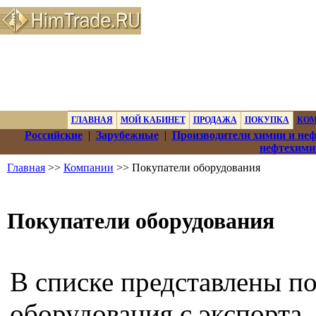
ГЛАВНАЯ
МОЙ КАБИНЕТ
ПРОДАЖА
ПОКУПКА
КО
Российские
|
Зарубежные
|
Производители химии и не
нефтехими
Главная
>>
Компании
>> Покупатели оборудования
Покупатели оборудования
В списке представлены п
оборудования с экспорта.