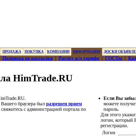
ПРОДАЖА
ПОКУПКА
КОМПАНИИ
ИНФОРМАЦИЯ
ДОСКИ ОБЪЯВЛ
|
Подписка на рассылки
|
Расчет ж/д тарифа
|
ГОСТы
|
Кат
ала HimTrade.RU
HimTrade.RU.
Если Вы забы
 Вашего браузера был
разрешен прием
можете получи
, свяжитесь с администрацией портала по
пароль.
Для этого укажит
логин, который
регистрации.
Логин