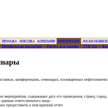
ПРОДАЖА
ПОКУПКА
КОМПАНИИ
ИНФОРМАЦИЯ
ДОСКИ ОБЪЯВЛ
|
Подписка на рассылки
|
Расчет ж/д тарифа
|
ГОСТы
|
Кат
инары
ыставках, конференциях, семинарах, посвященных нефтехимичес
е мероприятия, содержащее дату его проведения, страну, город, 
е данные ответственного лица;
но предоставить о нем краткий отчет.