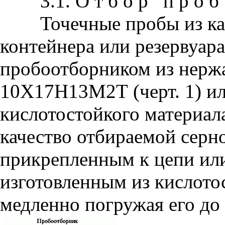
3.1. О т б о р п р о б
Точечные пробы из каж
контейнера или резервуар
пробоотборником из нерж
10Х17Н13М2Т (черт. 1) ил
кислотостойкого материал
качество отбираемой серн
прикрепленным к цепи или
изготовленным из кислото
медленно погружая его до 