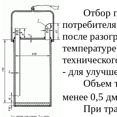
Отбор про
потребителя
после разог
температуре
техническог
- для улучш
Объем точ
менее 0,5 д
При транс