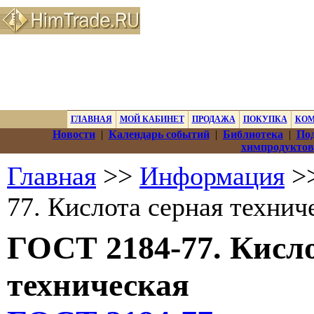
ГЛАВНАЯ
МОЙ КАБИНЕТ
ПРОДАЖА
ПОКУПКА
КО
Новости
|
Календарь событий
|
Библиотека
|
Под
химпродуктов
Главная
>>
Информация
>
77. Кислота серная технич
ГОСТ 2184-77. Кисл
техническая