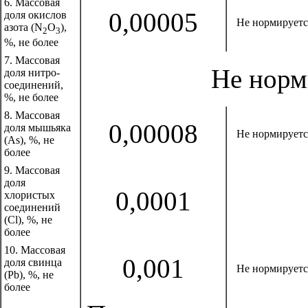
6. Массовая
0,00005
доля окислов
Не нормируетс
азота (N
O
),
2
3
%, не более
7. Массовая
Не норм
доля нитро-
соединений,
%, не более
8. Массовая
0,00008
доля мышьяка
Не нормируетс
(As), %, не
более
9. Массовая
доля
0,0001
хлористых
соединений
(Cl), %, не
более
10. Массовая
0,001
доля свинца
Не нормируетс
(Pb), %, не
более