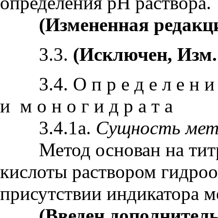
определения рН раствора.
(Измененная редакци
3.3.
(Исключен, Изм.
3.4. О п р е д е л е н и е
и м о н о г и д р а т а
3.4.1а.
Сущность мет
Метод основан на титр
кислоты раствором гидроо
присутствии индикатора м
(Введен дополнитель