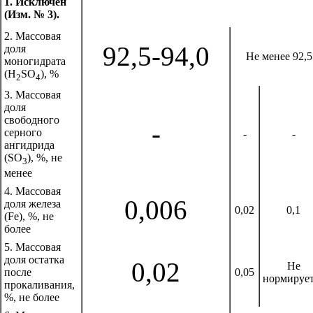
1. Исключен
(Изм. № 3).
2. Массовая
92,5-94,0
доля
Не менее 92,5
моногидрата
(H
SO
), %
2
4
3. Массовая
доля
свободного
-
серного
-
-
ангидрида
(SO
), %, не
3
менее
4. Массовая
0,006
доля железа
0,02
0,1
(Fe), %, не
более
5. Массовая
доля остатка
0,02
Не
после
0,05
нормирует
прокаливания,
%, не более