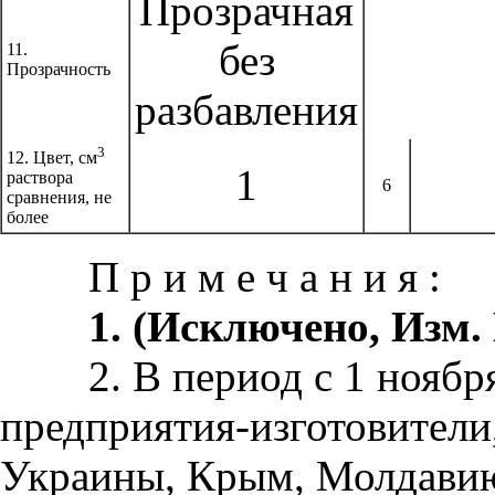
Прозрачная
без
11.
Прозрачность
разбавления
3
12. Цвет, см
1
раствора
6
сравнения, не
более
П р и м е ч а н и я :
1. (Исключено, Изм. 
2. В период с 1 ноября 
предприятия-изготовители
Украины, Крым, Молдавию