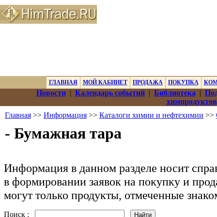
ГЛАВНАЯ
МОЙ КАБИНЕТ
ПРОДАЖА
ПОКУПКА
КО
Новости
|
Календарь событий
|
Библиотека
|
Под
химпродуктов
Главная
>>
Информация
>>
Каталоги химии и нефтехимии
>>
- Бумажная тара
Информация в данном разделе носит спра
в формировании заявок на покупку и прод
могут только продукты, отмеченные знак
Поиск :