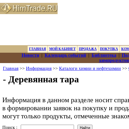
ГЛАВНАЯ
МОЙ КАБИНЕТ
ПРОДАЖА
ПОКУПКА
КО
Новости
|
Календарь событий
|
Библиотека
|
Под
химпродуктов
Главная
>>
Информация
>>
Каталоги химии и нефтехимии
>>
- Деревянная тара
Информация в данном разделе носит спра
в формировании заявок на покупку и прод
могут только продукты, отмеченные знак
Поиск :