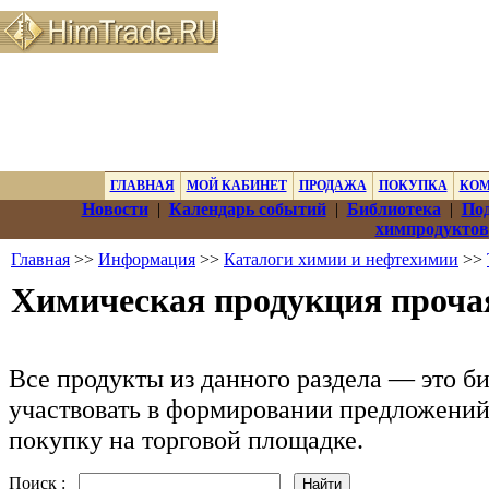
ГЛАВНАЯ
МОЙ КАБИНЕТ
ПРОДАЖА
ПОКУПКА
КО
Новости
|
Календарь событий
|
Библиотека
|
Под
химпродуктов
Главная
>>
Информация
>>
Каталоги химии и нефтехимии
>>
Химическая продукция проча
Все продукты из данного раздела — это б
участвовать в формировании предложений 
покупку на торговой площадке.
Поиск :