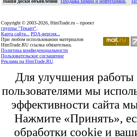
Наши доски объявлений
Продажа химии и нефтехимии
,
По
Copyright © 2003-2026, HimTrade.ru – проект
группы "Текарт"
.
Карта сайта...
PDA-версия...
При любом использовании материалов
HimTrade.RU ссылка обязательна.
Политика конфиденциальности
Пользовательское соглашение
Реклама на HimTrade.RU
Для улучшения работы с
пользователями мы исполь
эффективности сайта мы
Нажмите «Принять», ес
обработки cookie и ва