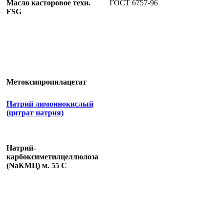
Масло касторовое техн.
ГОСТ 6757-96
FSG
Метоксипропилацетат
Натрий лимоннокислый
(цитрат натрия)
Натрий-
карбоксиметилцеллюлоза
(NaКМЦ) м. 55 С