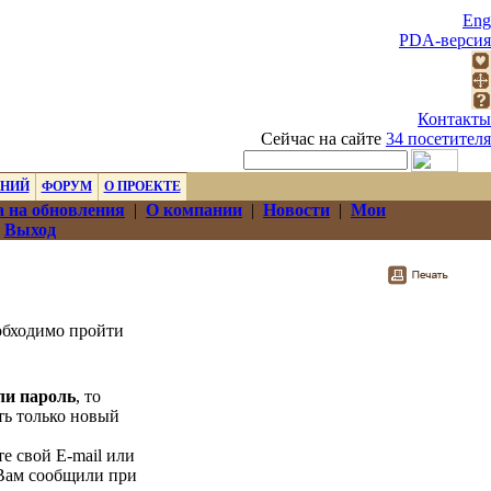
Eng
PDA-версия
Контакты
Сейчас на сайте
34 посетителя
ЕНИЙ
ФОРУМ
О ПРОЕКТЕ
 на обновления
|
О компании
|
Новости
|
Мои
|
Выход
еобходимо пройти
ли пароль
, то
ть только новый
е свой E-mail или
 Вам сообщили при