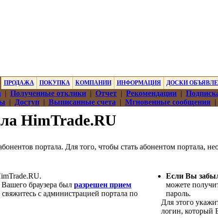
ПРОДАЖА
ПОКУПКА
КОМПАНИИ
ИНФОРМАЦИЯ
ДОСКИ ОБЪЯВЛ
а
|
Полученные отклики
|
Отчет
|
Рекомендации
|
Подписка
ры
|
Доступ
|
Выписанные счета
|
Мгновенные сообщения
ала HimTrade.RU
бонентов портала. Для того, чтобы стать абонентом портала, н
HimTrade.RU.
Если Вы забы
 Вашего браузера был
разрешен прием
можете получи
, свяжитесь с администрацией портала по
пароль.
Для этого укажит
логин, который