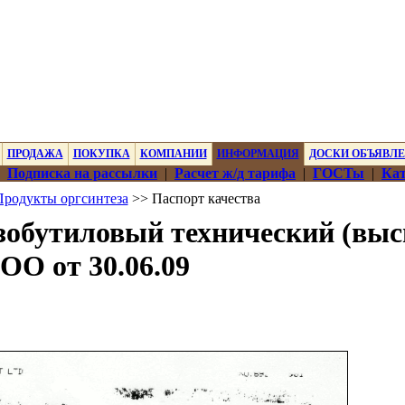
ПРОДАЖА
ПОКУПКА
КОМПАНИИ
ИНФОРМАЦИЯ
ДОСКИ ОБЪЯВЛ
|
Подписка на рассылки
|
Расчет ж/д тарифа
|
ГОСТы
|
Кат
Продукты оргсинтеза
>> Паспорт качества
зобутиловый технический (выс
ОО от 30.06.09