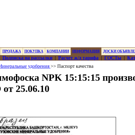
ПРОДАЖА
ПОКУПКА
КОМПАНИИ
ИНФОРМАЦИЯ
ДОСКИ ОБЪЯВЛ
|
Подписка на рассылки
|
Расчет ж/д тарифа
|
ГОСТы
|
Кат
Минеральные удобрения
>> Паспорт качества
ммофоска NPK 15:15:15 произв
от 25.06.10