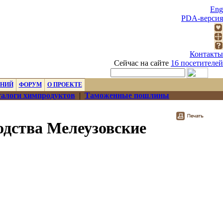
Eng
PDA-версия
Контакты
Сейчас на сайте
16 посетителей
ЕНИЙ
ФОРУМ
О ПРОЕКТЕ
алоги химпродуктов
|
Таможенные пошлины
одства Мелеузовские