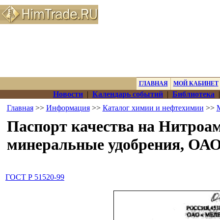
ГЛАВНАЯ
МОЙ КАБИНЕТ
Новости
|
Календарь событий
|
Библиотека
Главная
>>
Информация
>>
Каталог химии и нефтехимии
>>
Паспорт качества на Нитроа
минеральные удобрения, ОАО 
ГОСТ Р 51520-99