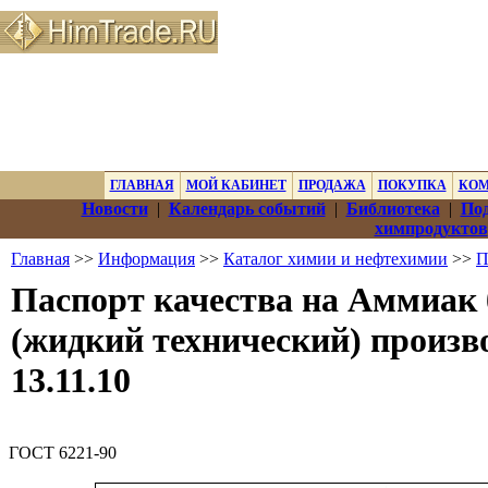
ГЛАВНАЯ
МОЙ КАБИНЕТ
ПРОДАЖА
ПОКУПКА
КО
Новости
|
Календарь событий
|
Библиотека
|
Под
химпродуктов
Главная
>>
Информация
>>
Каталог химии и нефтехимии
>>
П
Паспорт качества на Аммиак
(жидкий технический) произв
13.11.10
ГОСТ 6221-90