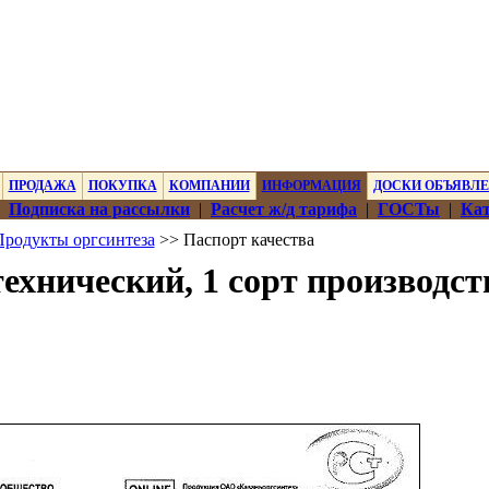
ПРОДАЖА
ПОКУПКА
КОМПАНИИ
ИНФОРМАЦИЯ
ДОСКИ ОБЪЯВЛ
|
Подписка на рассылки
|
Расчет ж/д тарифа
|
ГОСТы
|
Кат
Продукты оргсинтеза
>> Паспорт качества
ехнический, 1 сорт производст