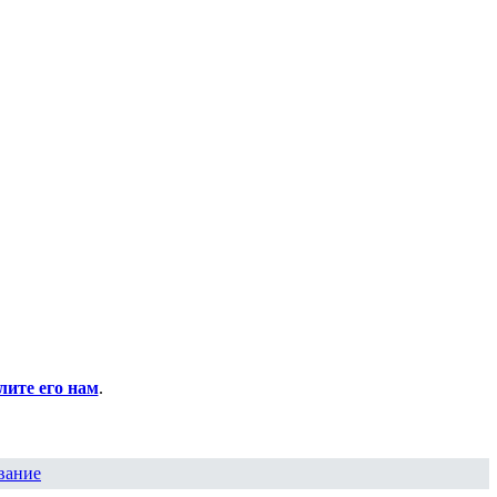
ите его нам
.
вание