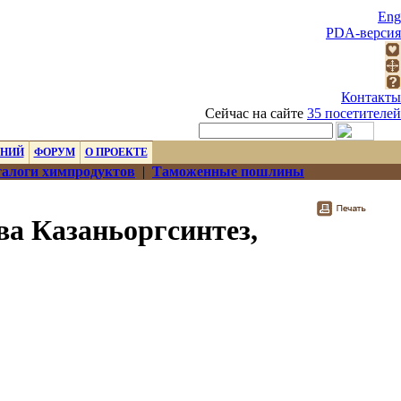
Eng
PDA-версия
Контакты
Сейчас на сайте
35 посетителей
ЕНИЙ
ФОРУМ
О ПРОЕКТЕ
алоги химпродуктов
|
Таможенные пошлины
ва Казаньоргсинтез,