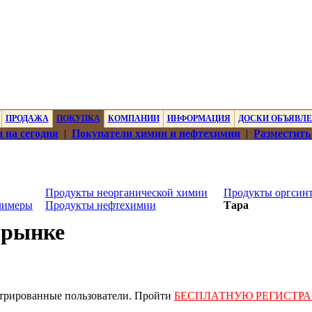
ПРОДАЖА
ПОКУПКА
КОМПАНИИ
ИНФОРМАЦИЯ
ДОСКИ ОБЪЯВЛ
 на сегодня
|
Покупатели химии и нефтехимии
|
Разместить
Продукты неорганической химии
Продукты оргсинт
лимеры
Продукты нефтехимии
Тара
 рынке
стрированные пользователи. Пройти
БЕСПЛАТНУЮ РЕГИСТР