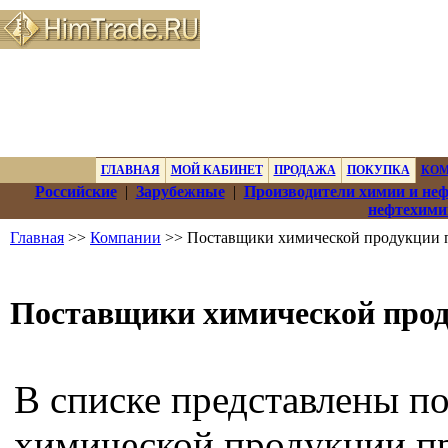
ГЛАВНАЯ
МОЙ КАБИНЕТ
ПРОДАЖА
ПОКУПКА
КО
Российские
|
Зарубежные
|
Производители химии и не
нефтехими
Главная
>>
Компании
>> Поставщики химической продукции 
Поставщики химической прод
В списке представлены п
химической продукции пр