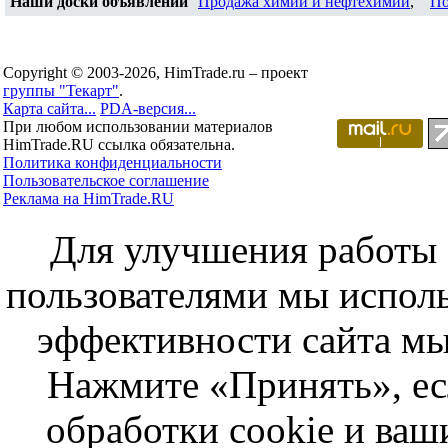
Наши доски объявлений
Продажа химии и нефтехимии
,
По
Copyright © 2003-2026, HimTrade.ru – проект
группы "Текарт"
.
Карта сайта...
PDA-версия...
При любом использовании материалов
HimTrade.RU ссылка обязательна.
Политика конфиденциальности
Пользовательское соглашение
Реклама на HimTrade.RU
Для улучшения работы с
пользователями мы исполь
эффективности сайта мы
Нажмите «Принять», ес
обработки cookie и ва