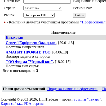
Найти по:
Вид химии и нефте
Страна:
Регион РФ:
Рынок:
- Компания является участником программы
"Профессионал
Наименование
Казахстан
General Equipment Qazaqstan
, [29.01.18]
Поставка химреагентов
АМАНАТ ПРОФИТ, ТОО
, [04.06.18]
Экспорт медного купороса
ТОО Фирма "Черный кот"
, [18.02.15]
Поставка хим сырья
Всего поставщиков:
3
Наши доски объявлений
Продажа химии и нефтехимии
,
П
Copyright © 2003-2026, HimTrade.ru – проект
группы "Текарт"
.
Карта сайта...
PDA-версия...