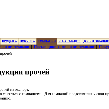
ПРОДАЖА
ПОКУПКА
КОМПАНИИ
ИНФОРМАЦИЯ
ДОСКИ ОБЪЯВЛ
ии и нефтехимии
|
Поставщики химии и нефтехимии
|
Покуп
прочей
дукции прочей
очей на экспорт.
о связаться с компаниями. Для компаний представивших свои п
мацию.