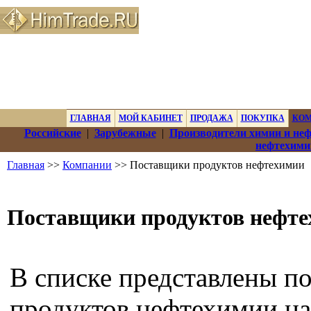
ГЛАВНАЯ
МОЙ КАБИНЕТ
ПРОДАЖА
ПОКУПКА
КО
Российские
|
Зарубежные
|
Производители химии и не
нефтехими
Главная
>>
Компании
>> Поставщики продуктов нефтехимии
Поставщики продуктов нефт
В списке представлены п
продуктов нефтехимии на