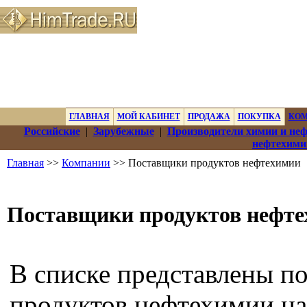
ГЛАВНАЯ
МОЙ КАБИНЕТ
ПРОДАЖА
ПОКУПКА
КО
Российские
|
Зарубежные
|
Производители химии и не
нефтехими
Главная
>>
Компании
>> Поставщики продуктов нефтехимии
Поставщики продуктов нефт
В списке представлены п
продуктов нефтехимии на