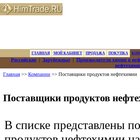
ГЛАВНАЯ
МОЙ КАБИНЕТ
ПРОДАЖА
ПОКУПКА
КО
Российские
|
Зарубежные
|
Производители химии и не
нефтехими
Главная
>>
Компании
>> Поставщики продуктов нефтехимии
Поставщики продуктов нефт
В списке представлены п
продуктов нефтехимии на