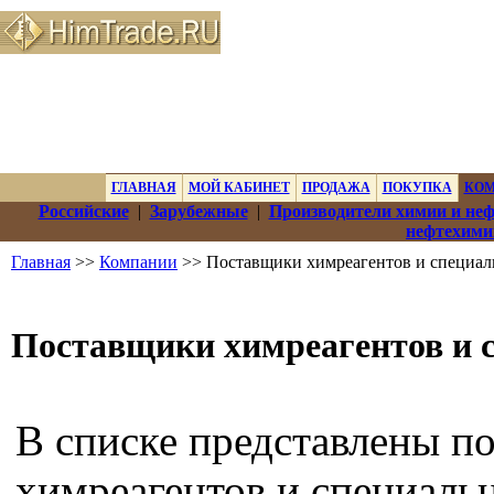
ГЛАВНАЯ
МОЙ КАБИНЕТ
ПРОДАЖА
ПОКУПКА
КО
Российские
|
Зарубежные
|
Производители химии и не
нефтехими
Главная
>>
Компании
>> Поставщики химреагентов и специал
Поставщики химреагентов и 
В списке представлены п
химреагентов и специаль