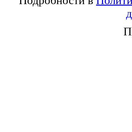
Подробности в
Полити
П