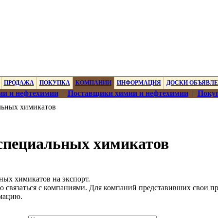
ПРОДАЖА
ПОКУПКА
КОМПАНИИ
ИНФОРМАЦИЯ
ДОСКИ ОБЪЯВЛ
ии и нефтехимии
|
Поставщики химии и нефтехимии
|
Покуп
льных химикатов
специальных химикатов
ных химикатов на экспорт.
о связаться с компаниями. Для компаний представивших свои п
мацию.