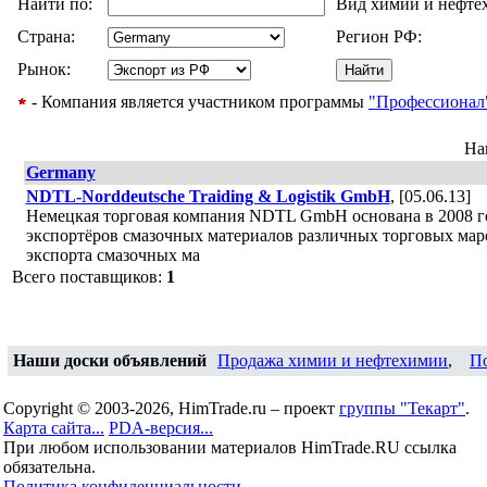
Найти по:
Вид химии и нефте
Страна:
Регион РФ:
Рынок:
- Компания является участником программы
"Профессионал
На
Germany
NDTL-Norddeutsche Traiding & Logistik GmbH
, [05.06.13]
Немецкая торговая компания NDTL GmbH основана в 2008 го
экспортёров смазочных материалов различных торговых мар
экспорта смазочных ма
Всего поставщиков:
1
Наши доски объявлений
Продажа химии и нефтехимии
,
П
Copyright © 2003-2026, HimTrade.ru – проект
группы "Текарт"
.
Карта сайта...
PDA-версия...
При любом использовании материалов HimTrade.RU ссылка
обязательна.
Политика конфиденциальности