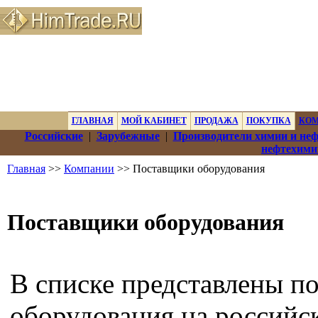
ГЛАВНАЯ
МОЙ КАБИНЕТ
ПРОДАЖА
ПОКУПКА
КО
Российские
|
Зарубежные
|
Производители химии и не
нефтехими
Главная
>>
Компании
>> Поставщики оборудования
Поставщики оборудования
В списке представлены п
оборудования на российс