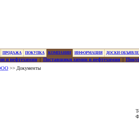
ПРОДАЖА
ПОКУПКА
КОМПАНИИ
ИНФОРМАЦИЯ
ДОСКИ ОБЪЯВЛ
ии и нефтехимии
|
Поставщики химии и нефтехимии
|
Покуп
 ООО
>> Документы
Т
Ф