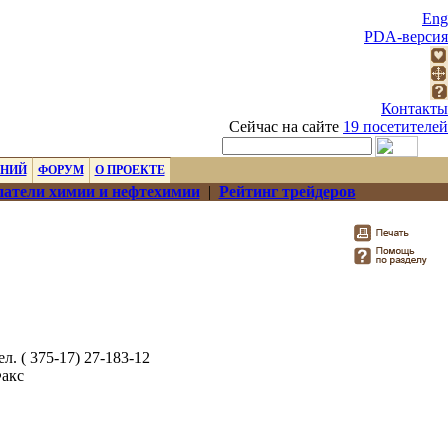
Eng
PDA-версия
Контакты
Сейчас на сайте
19 посетителей
ЕНИЙ
ФОРУМ
О ПРОЕКТЕ
атели химии и нефтехимии
|
Рейтинг трейдеров
ел. ( 375-17) 27-183-12
акс