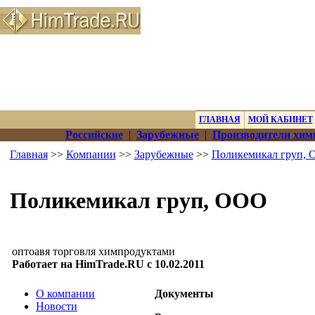
ГЛАВНАЯ
МОЙ КАБИНЕТ
Российские
|
Зарубежные
|
Производители хим
Главная
>>
Компании
>>
Зарубежные
>>
Поликемикал груп,
Поликемикал груп, ООО
оптоавя торговля химпродуктами
Работает на HimTrade.RU с 10.02.2011
О компании
Документы
Новости