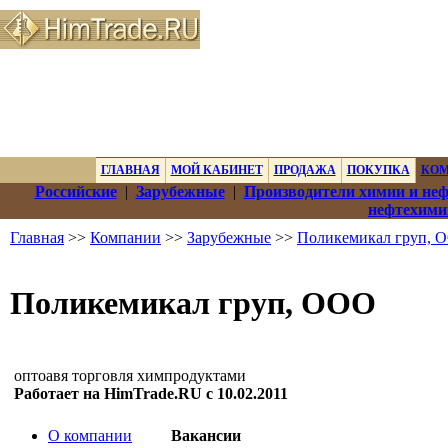
ГЛАВНАЯ
МОЙ КАБИНЕТ
ПРОДАЖА
ПОКУПКА
КО
Российские
|
Зарубежные
|
Производители химии и не
нефтехими
Главная
>>
Компании
>>
Зарубежные
>>
Поликемикал груп, 
Поликемикал груп, ООО
оптоавя торговля химпродуктами
Работает на HimTrade.RU с 10.02.2011
О компании
Вакансии