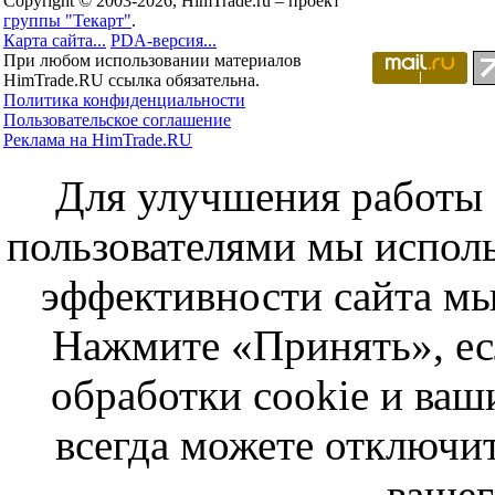
Copyright © 2003-2026, HimTrade.ru – проект
группы "Текарт"
.
Карта сайта...
PDA-версия...
При любом использовании материалов
HimTrade.RU ссылка обязательна.
Политика конфиденциальности
Пользовательское соглашение
Реклама на HimTrade.RU
Для улучшения работы с
пользователями мы исполь
эффективности сайта мы
Нажмите «Принять», ес
обработки cookie и ва
всегда можете отключит
вашег