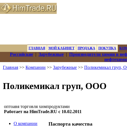
ГЛАВНАЯ
МОЙ КАБИНЕТ
ПРОДАЖА
ПОКУПКА
КО
Российские
|
Зарубежные
|
Производители химии и не
нефтехими
Главная
>>
Компании
>>
Зарубежные
>>
Поликемикал груп, 
Поликемикал груп, ООО
оптоавя торговля химпродуктами
Работает на HimTrade.RU с 10.02.2011
О компании
Паспорта качества