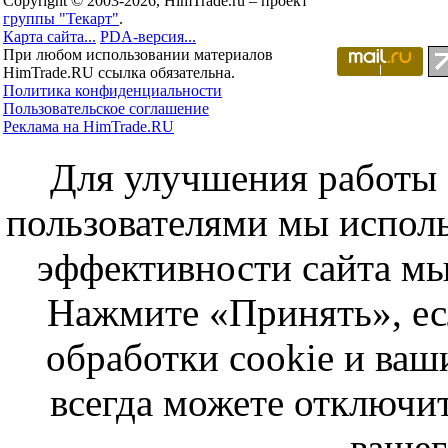
Copyright © 2003-2026, HimTrade.ru – проект
группы "Текарт"
.
Карта сайта...
PDA-версия...
При любом использовании материалов
HimTrade.RU ссылка обязательна.
Политика конфиденциальности
Пользовательское соглашение
Реклама на HimTrade.RU
Для улучшения работы с
пользователями мы исполь
эффективности сайта мы
Нажмите «Принять», ес
обработки cookie и ва
всегда можете отключит
вашег