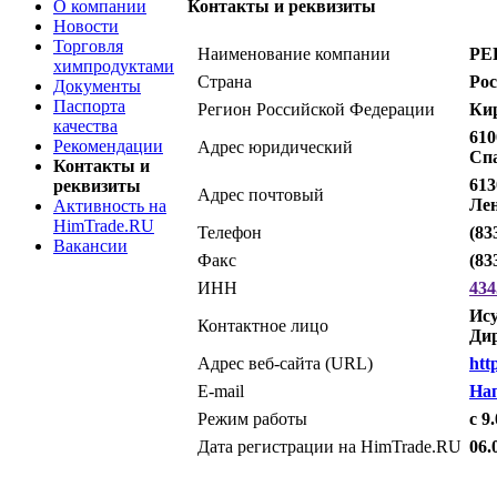
О компании
Контакты и реквизиты
Новости
Торговля
Наименование компании
РЕ
химпродуктами
Страна
Ро
Документы
Паспорта
Регион Российской Федерации
Кир
качества
610
Рекомендации
Адрес юридический
Спа
Контакты и
613
реквизиты
Адрес почтовый
Лен
Активность на
HimTrade.RU
Телефон
(83
Вакансии
Факс
(83
ИНН
434
Ису
Контактное лицо
Ди
Адрес веб-сайта (URL)
htt
E-mail
На
Режим работы
с 9
Дата регистрации на HimTrade.RU
06.