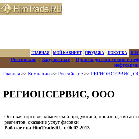
ГЛАВНАЯ
МОЙ КАБИНЕТ
ПРОДАЖА
ПОКУПКА
КО
Российские
|
Зарубежные
|
Производители химии и не
нефтехими
Главная
>>
Компании
>>
Российские
>>
РЕГИОНСЕРВИС, О
РЕГИОНСЕРВИС, ООО
Оптовая торговля химической продукцией, производство ант
реагентов, оказание услуг фасовки
Работает на HimTrade.RU с 06.02.2013