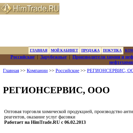
ГЛАВНАЯ
МОЙ КАБИНЕТ
ПРОДАЖА
ПОКУПКА
КО
Российские
|
Зарубежные
|
Производители химии и не
нефтехими
Главная
>>
Компании
>>
Российские
>>
РЕГИОНСЕРВИС, О
РЕГИОНСЕРВИС, ООО
Оптовая торговля химической продукцией, производство ант
реагентов, оказание услуг фасовки
Работает на HimTrade.RU с 06.02.2013