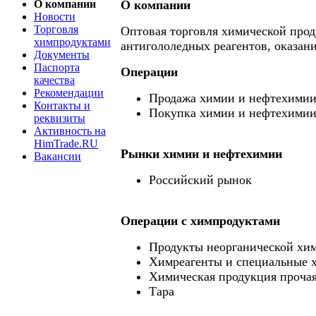
О компании
О компании
Новости
Торговля
Оптовая торговля химической прод
химпродуктами
антигололедных реагентов, оказан
Документы
Паспорта
Операции
качества
Рекомендации
Продажа химии и нефтехими
Контакты и
Покупка химии и нефтехими
реквизиты
Активность на
HimTrade.RU
Рынки химии и нефтехимии
Вакансии
Российский рынок
Операции c химпродуктами
Продукты неорганической хи
Химреагенты и специальные 
Химическая продукция проча
Тара