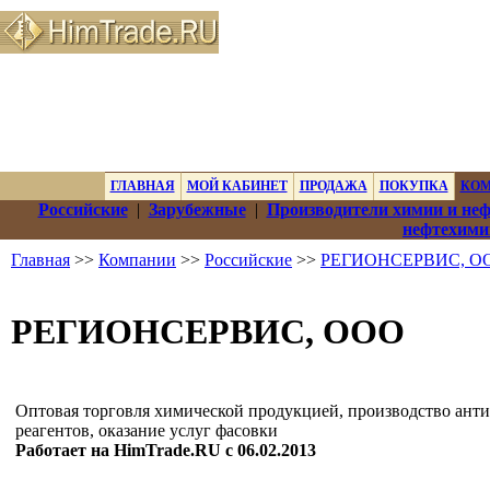
ГЛАВНАЯ
МОЙ КАБИНЕТ
ПРОДАЖА
ПОКУПКА
КО
Российские
|
Зарубежные
|
Производители химии и не
нефтехими
Главная
>>
Компании
>>
Российские
>>
РЕГИОНСЕРВИС, О
РЕГИОНСЕРВИС, ООО
Оптовая торговля химической продукцией, производство ант
реагентов, оказание услуг фасовки
Работает на HimTrade.RU с 06.02.2013