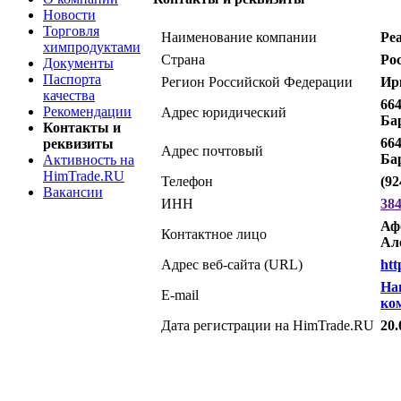
Новости
Торговля
Наименование компании
Ре
химпродуктами
Страна
Ро
Документы
Паспорта
Регион Российской Федерации
Ир
качества
664
Рекомендации
Адрес юридический
Бар
Контакты и
664
реквизиты
Адрес почтовый
Бар
Активность на
HimTrade.RU
Телефон
(92
Вакансии
ИНН
38
Аф
Контактное лицо
Ал
Адрес веб-сайта (URL)
htt
На
E-mail
ко
Дата регистрации на HimTrade.RU
20.