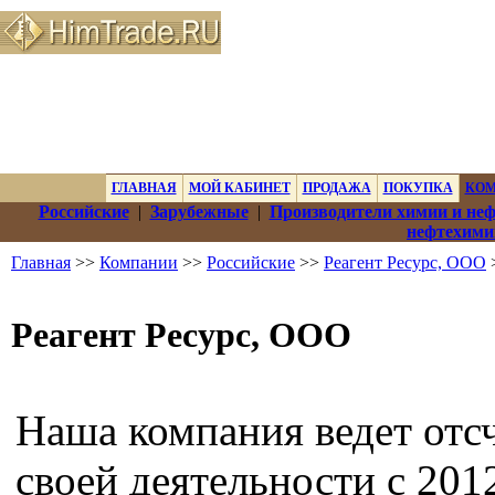
ГЛАВНАЯ
МОЙ КАБИНЕТ
ПРОДАЖА
ПОКУПКА
КО
Российские
|
Зарубежные
|
Производители химии и не
нефтехими
Главная
>>
Компании
>>
Российские
>>
Реагент Ресурс, ООО
>
Реагент Ресурс, ООО
Наша компания ведет отс
своей деятельности с 201