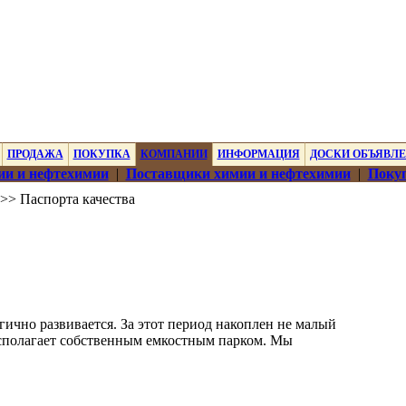
ПРОДАЖА
ПОКУПКА
КОМПАНИИ
ИНФОРМАЦИЯ
ДОСКИ ОБЪЯВЛ
ии и нефтехимии
|
Поставщики химии и нефтехимии
|
Покуп
>> Паспорта качества
гично развивается. За этот период накоплен не малый
сполагает собственным емкостным парком. Мы