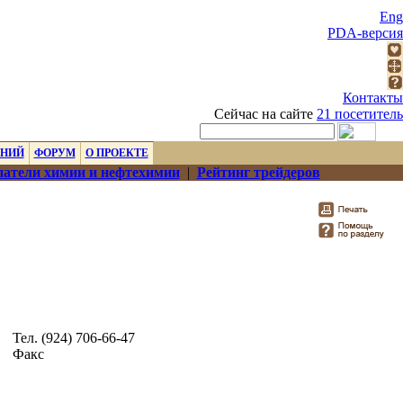
Eng
PDA-версия
Контакты
Сейчас на сайте
21 посетитель
ЕНИЙ
ФОРУМ
О ПРОЕКТЕ
атели химии и нефтехимии
|
Рейтинг трейдеров
Тел. (924) 706-66-47
Факс