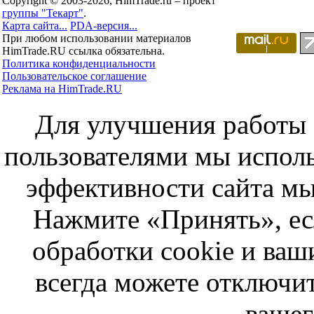
Copyright © 2003-2026, HimTrade.ru – проект
группы "Текарт"
.
Карта сайта...
PDA-версия...
При любом использовании материалов
HimTrade.RU ссылка обязательна.
Политика конфиденциальности
Пользовательское соглашение
Реклама на HimTrade.RU
Для улучшения работы с
пользователями мы исполь
эффективности сайта мы
Нажмите «Принять», ес
обработки cookie и ва
всегда можете отключит
вашег