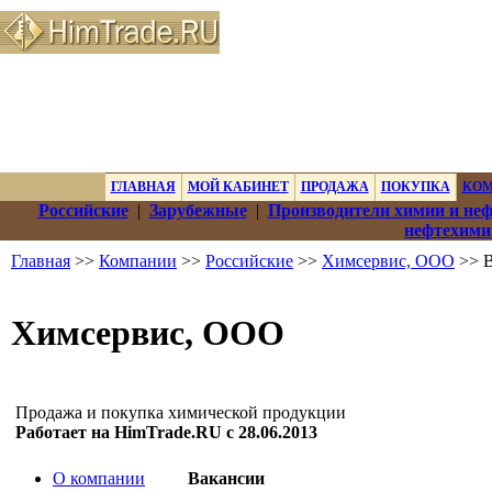
ГЛАВНАЯ
МОЙ КАБИНЕТ
ПРОДАЖА
ПОКУПКА
КО
Российские
|
Зарубежные
|
Производители химии и не
нефтехими
Главная
>>
Компании
>>
Российские
>>
Химсервис, ООО
>> В
Химсервис, ООО
Продажа и покупка химической продукции
Работает на HimTrade.RU с 28.06.2013
О компании
Вакансии