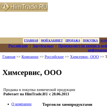
ГЛАВНАЯ
МОЙ КАБИНЕТ
ПРОДАЖА
ПОКУПКА
КО
Российские
|
Зарубежные
|
Производители химии и не
нефтехими
Главная
>>
Компании
>>
Российские
>>
Химсервис, ООО
>> Т
Химсервис, ООО
Продажа и покупка химической продукции
Работает на HimTrade.RU с 28.06.2013
О компании
Торговля химпродуктами