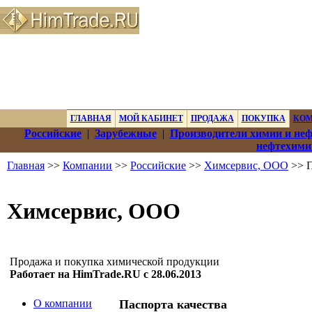
ГЛАВНАЯ
МОЙ КАБИНЕТ
ПРОДАЖА
ПОКУПКА
КО
Российские
|
Зарубежные
|
Производители химии и не
нефтехими
Главная
>>
Компании
>>
Российские
>>
Химсервис, ООО
>> П
Химсервис, ООО
Продажа и покупка химической продукции
Работает на HimTrade.RU с 28.06.2013
О компании
Паспорта качества