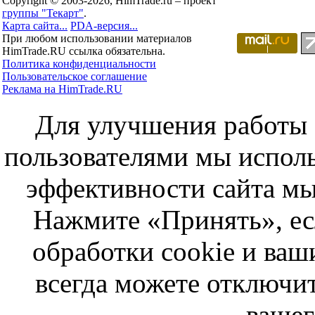
Copyright © 2003-2026, HimTrade.ru – проект
группы "Текарт"
.
Карта сайта...
PDA-версия...
При любом использовании материалов
HimTrade.RU ссылка обязательна.
Политика конфиденциальности
Пользовательское соглашение
Реклама на HimTrade.RU
Для улучшения работы с
пользователями мы исполь
эффективности сайта мы
Нажмите «Принять», ес
обработки cookie и ва
всегда можете отключит
вашег