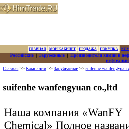
ГЛАВНАЯ
МОЙ КАБИНЕТ
ПРОДАЖА
ПОКУПКА
КО
Российские
|
Зарубежные
|
Производители химии и не
нефтехими
Главная
>>
Компании
>>
Зарубежные
>>
suifenhe wanfengyuan c
suifenhe wanfengyuan co.,ltd
Наша компания «WanFY
Chemical» Полное назван