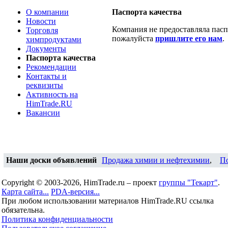
О компании
Паспорта качества
Новости
Компания не предоставляла паспо
Торговля
пожалуйста
пришлите его нам
.
химпродуктами
Документы
Паспорта качества
Рекомендации
Контакты и
реквизиты
Активность на
HimTrade.RU
Вакансии
Наши доски объявлений
Продажа химии и нефтехимии
,
П
Copyright © 2003-2026, HimTrade.ru – проект
группы "Текарт"
.
Карта сайта...
PDA-версия...
При любом использовании материалов HimTrade.RU ссылка
обязательна.
Политика конфиденциальности