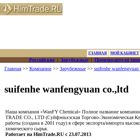
ГЛАВНАЯ
МОЙ КАБИНЕТ
Российские
|
Зарубежные
|
Производители хим
Главная
>>
Компании
>>
Зарубежные
>>
suifenhe wanfengyuan c
suifenhe wanfengyuan co.,ltd
Наша компания «WanFY Chemical» Полное название ко
TRADE CO., LTD (Суйфэньхэская Торгово-Экономическая Ко
работы (создана в 2001 году) в сфере экспорта/импорта выс
химического сырья.
Работает на HimTrade.RU с 23.07.2013