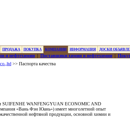
ПРОДАЖА
ПОКУПКА
КОМПАНИИ
ИНФОРМАЦИЯ
ДОСКИ ОБЪЯВЛ
ии и нефтехимии
|
Поставщики химии и нефтехимии
|
Покуп
o.,ltd
>> Паспорта качества
мпании SUIFENHE WANFENGYUAN ECONOMIC AND
мпания «Вань Фэн Юань») имеет многолетний опыт
ококачественной нефтяной продукции, основной химии и