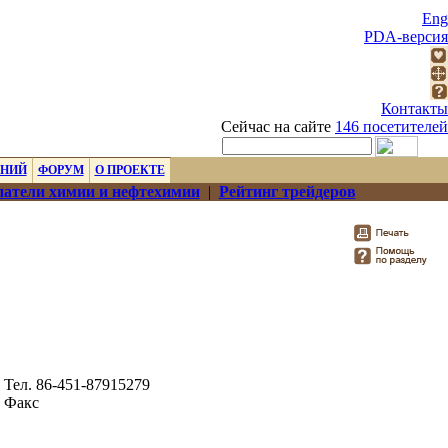
Eng
PDA-версия
Контакты
Сейчас на сайте
146 посетителей
ЕНИЙ
ФОРУМ
О ПРОЕКТЕ
атели химии и нефтехимии
|
Рейтинг трейдеров
Тел. 86-451-87915279
Факс