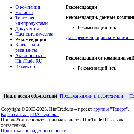
О компании
Рекомендации
Новости
Рекомендации, данные компании
Торговля
химпродуктами
Рекомендаций нет.
Документы
Паспорта качества
Дать рекомендацию компании suif
Рекомендации
Контакты и
реквизиты
Активность на
Рекомендации от компании suife
HimTrade.RU
Вакансии
Рекомендаций нет.
Наши доски объявлений
Продажа химии и нефтехимии
,
П
Copyright © 2003-2026, HimTrade.ru – проект
группы "Текарт"
.
Карта сайта...
PDA-версия...
При любом использовании материалов HimTrade.RU ссылка
обязательна.
Политика конфиденциальности