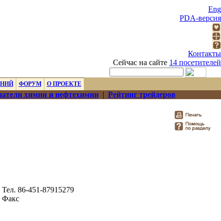
Eng
PDA-версия
Контакты
Сейчас на сайте
14 посетителей
ЕНИЙ
ФОРУМ
О ПРОЕКТЕ
атели химии и нефтехимии
|
Рейтинг трейдеров
Тел. 86-451-87915279
Факс