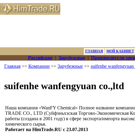
ГЛАВНАЯ
МОЙ КАБИНЕТ
Российские
|
Зарубежные
|
Производители хим
Главная
>>
Компании
>>
Зарубежные
>>
suifenhe wanfengyuan c
suifenhe wanfengyuan co.,ltd
Наша компания «WanFY Chemical» Полное название ко
TRADE CO., LTD (Суйфэньхэская Торгово-Экономическая Ко
работы (создана в 2001 году) в сфере экспорта/импорта выс
химического сырья.
Работает на HimTrade.RU с 23.07.2013