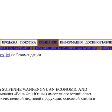
ПРОДАЖА
ПОКУПКА
КОМПАНИИ
ИНФОРМАЦИЯ
ДОСКИ ОБЪЯВЛ
ии и нефтехимии
|
Поставщики химии и нефтехимии
|
Покуп
o.,ltd
>> Рекомендации
мпании SUIFENHE WANFENGYUAN ECONOMIC AND
мпания «Вань Фэн Юань») имеет многолетний опыт
ококачественной нефтяной продукции, основной химии и