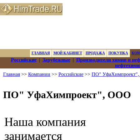
ГЛАВНАЯ
МОЙ КАБИНЕТ
ПРОДАЖА
ПОКУПКА
КО
Российские
|
Зарубежные
|
Производители химии и не
нефтехими
Главная
>>
Компании
>>
Российские
>>
ПО" УфаХимпроект"
ПО" УфаХимпроект", ООО
Наша компания
занимается